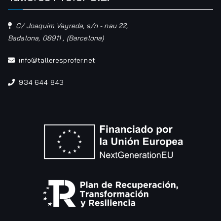
C/ Joaquim Vayreda, s/n - nau 22,
Badalona
,
08911
,
(Barcelona)
info@
talleresprofer.net
934 644 843