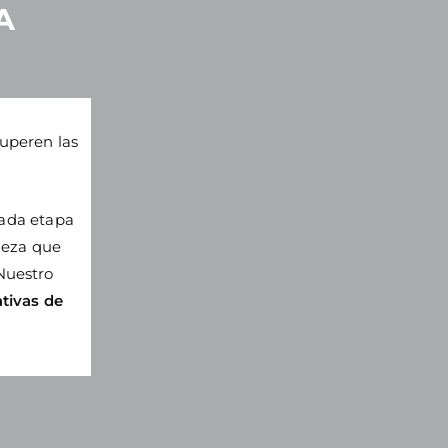
A
uperen las
ada etapa
ieza que
Nuestro
ativas de