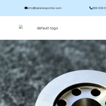
info@talleresprofer.com​
659 329 