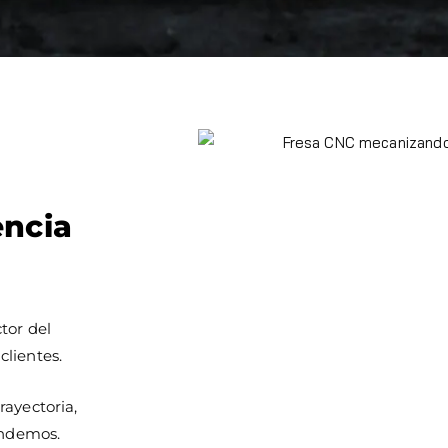
encia
tor del
clientes.
rayectoria,
endemos.