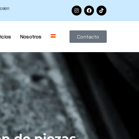
 08911
icios
Nosotros
Contacto
ón de piezas