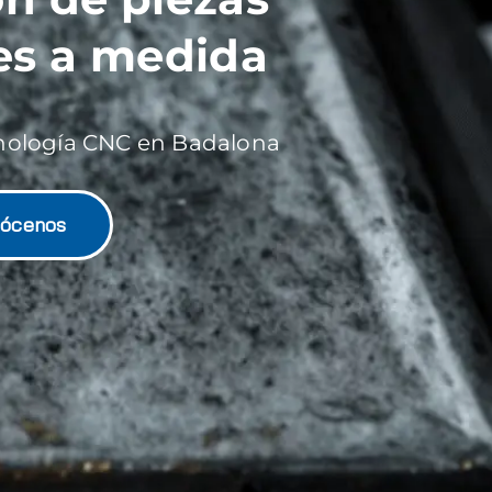
les a medida
cnología CNC en Badalona
ócenos