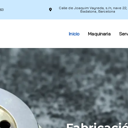
Calle de Joaquim Vayreda, s/n, nave 22,
363
Badalona, ​​Barcelona
Inicio
Maquinaria
Serv
Fabricaci